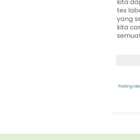
kita d
tes lab
yang s
kita ca
semua
Posting Leb