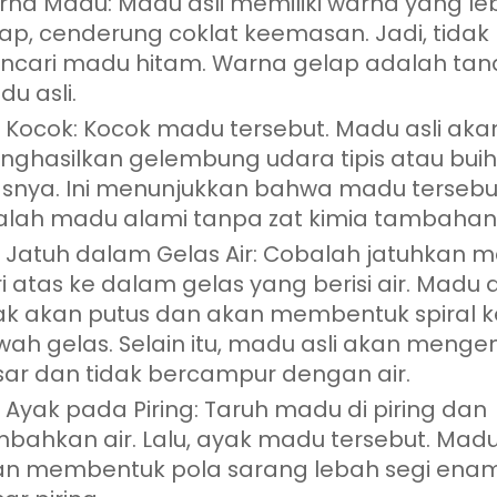
na Madu: Madu asli memiliki warna yang le
ap, cenderung coklat keemasan. Jadi, tidak 
ncari madu hitam. Warna gelap adalah ta
u asli.
 Kocok: Kocok madu tersebut. Madu asli aka
ghasilkan gelembung udara tipis atau buih
snya. Ini menunjukkan bahwa madu tersebu
lah madu alami tanpa zat kimia tambahan
 Jatuh dalam Gelas Air: Cobalah jatuhkan 
i atas ke dalam gelas yang berisi air. Madu a
ak akan putus dan akan membentuk spiral k
ah gelas. Selain itu, madu asli akan menge
ar dan tidak bercampur dengan air.
 Ayak pada Piring: Taruh madu di piring dan
bahkan air. Lalu, ayak madu tersebut. Madu 
an membentuk pola sarang lebah segi enam