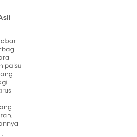
sli
kabar
erbagi
ara
 palsu.
yang
agi
arus
yang
ran.
annya.