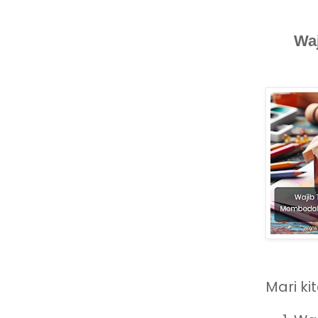
Wa
Mari k