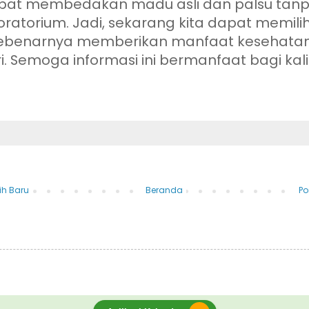
apat membedakan madu asli dan palsu tanp
oratorium. Jadi, sekarang kita dapat memil
ebenarnya memberikan manfaat kesehata
ri. Semoga informasi ini bermanfaat bagi kal
!
ih Baru
Beranda
Po