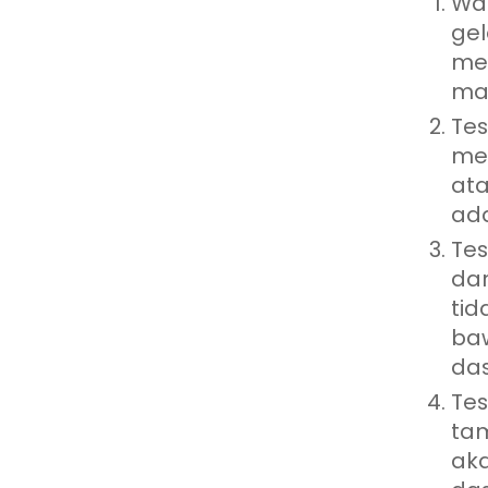
War
gel
me
mad
Tes
men
ata
ada
Tes
dar
tid
baw
das
Tes
tam
ak