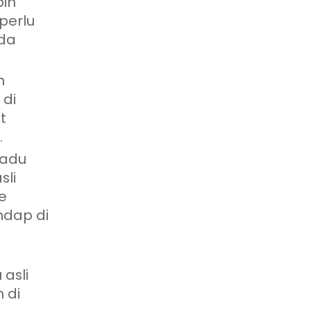
bih
perlu
nda
n
 di
t
.
madu
sli
e
ndap di
asli
 di