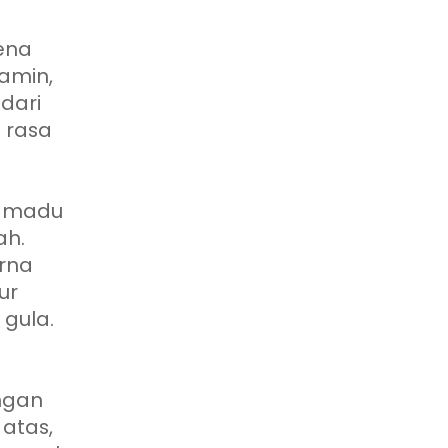
ena
tamin,
dari
 rasa
a madu
ah.
rna
ur
 gula.
ngan
atas,