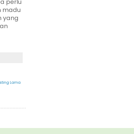
a perlu
ih madu
n yang
ian
sting Lama