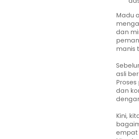
das
Madu a
mengand
dan mi
pemani
manis 
Sebelu
asli be
Proses
dan kon
dengan 
Kini, k
bagaim
empat 