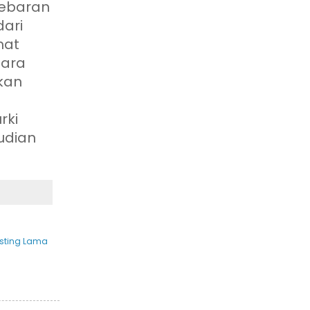
lebaran
dari
mat
gara
ikan
rki
udian
sting Lama