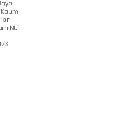
tinya
. Kaum
ran
aum NU
023