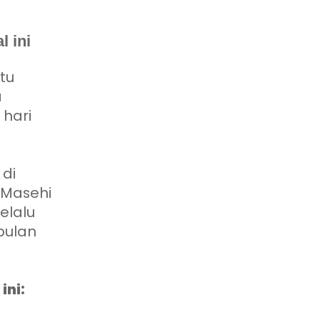
l ini
tu
a
 hari
di
 Masehi
elalu
bulan
ini: