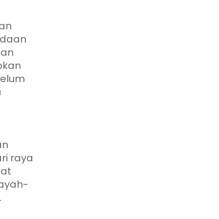
dan
adaan
lan
apkan
 belum
a
an
ri raya
aat
layah-
.