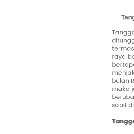
Tang
Tangga
ditungg
termasu
raya b
bertep
menjal
bulan 
maka ja
beruba
sabit d
Tanggal