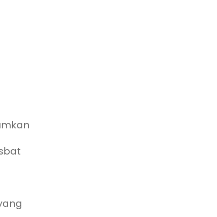
mumkan
sbat
yang