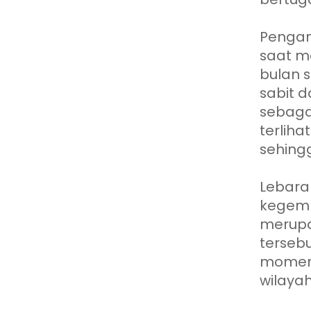
Pengam
saat m
bulan 
sabit 
sebagai
terlih
sehing
Lebaran
kegemb
merupak
terseb
momen 
wilaya