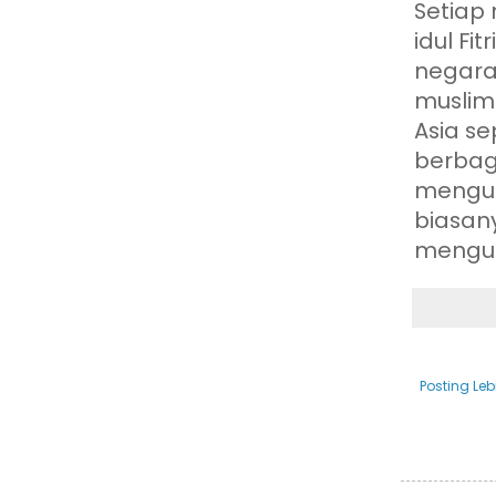
Setiap
idul Fi
negara
muslim
Asia se
berbag
mengunj
biasan
mengun
Posting Leb