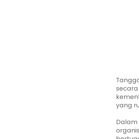
Tanggal
secara
kement
yang ru
Dalam 
organi
bertug