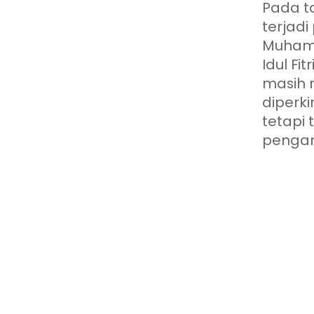
Pada ta
terjad
Muham
Idul Fi
masih 
diperki
tetapi 
pengam